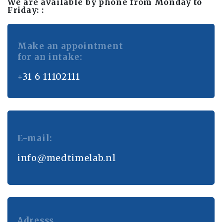
We are available by phone from Monday to
Friday: :
Make an appointment
for an intake:
+31 6 11102111
E-mail:
info@medtimelab.nl
Adresss